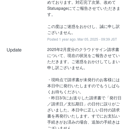
めております。対応完了次第、改めて
Statuspageにてご報告させていただきま
す。
この度はご迷惑をおかけし、誠に申し訳
ございません。
Posted
1
year ago.
Mar
05
,
2025
-
09:39
JST
Update
2025年2月度分のクラウドサイン請求書
について、現在の状況をご報告させてい
ただきます。ご迷惑をおかけしてしまい
申し訳ございません。
・現時点で請求書が未発行のお客様には
本日中に発行いたしますのでもうしばら
くお待ちください。
・昨日3/3にお送りした請求書で「発行日
／請求日／支払期日」の日付に誤りがご
ざいました。本日中に正しい日付の請求
書を再発行いたします。すでにお支払い
手続きがお済みの場合、追加の手続きは
ございません。