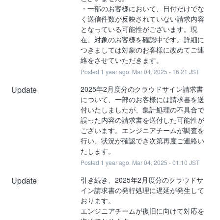
・一部のお客様において、日付だけでな
く送信件数が反映されていない請求内容
となっている可能性がございます。現
在、対象のお客様を確認中です。詳細に
つきましては対象のお客様に改めてご連
絡をさせていただきます。
Posted
1
year ago.
Mar
04
,
2025
-
16:21
JST
Update
2025年2月度分のクラウドサイン請求書
について、一部のお客様には請求書を送
付いたしましたが、集計処理の不具合で
誤った内容の請求書を送付した可能性が
ございます。エンジニアチームが調査を
行い、状況が確認でき次第再度ご連絡い
たします。
Posted
1
year ago.
Mar
04
,
2025
-
01:10
JST
Update
引き続き、2025年2月度分のクラウドサ
イン請求書の発行処理に遅延が発生して
おります。
エンジニアチームが復旧に向けて対応を