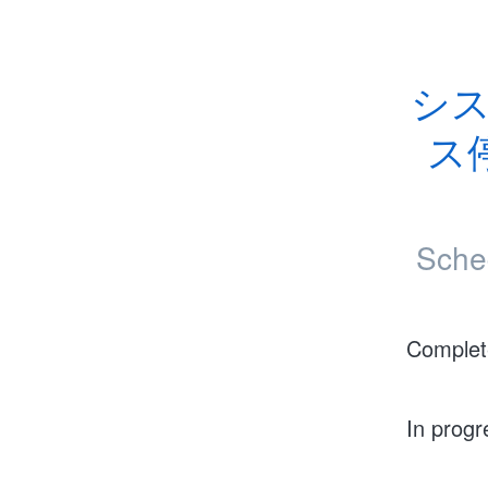
シ
ス
Sche
Complet
In progr