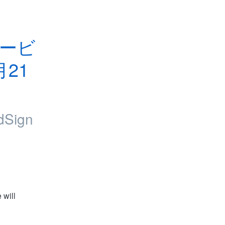
ービ
21
dSign
will 