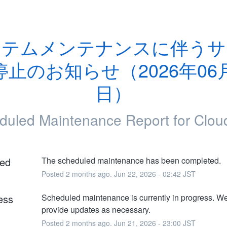
ステムメンテナンスに伴うサ
停止のお知らせ（2026年06月
日）
duled Maintenance Report for
Clou
ed
The scheduled maintenance has been completed.
Posted
2
months ago.
Jun
22
,
2026
-
02:42
JST
ess
Scheduled maintenance is currently in progress. We 
provide updates as necessary.
Posted
2
months ago.
Jun
21
,
2026
-
23:00
JST